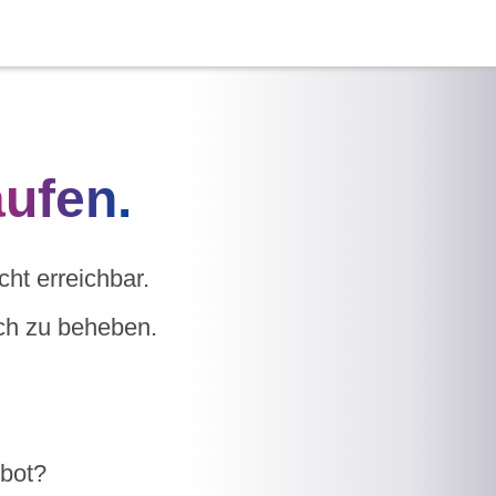
aufen.
ht erreichbar.
ich zu beheben.
ebot?