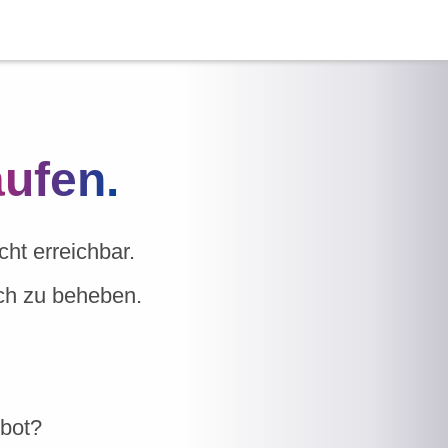
aufen.
ht erreichbar.
ich zu beheben.
ebot?