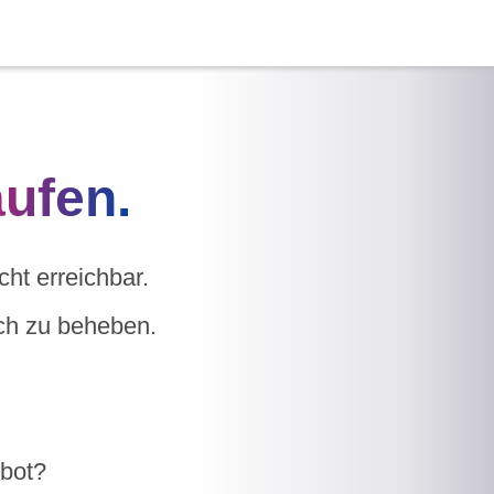
aufen.
ht erreichbar.
ich zu beheben.
ebot?