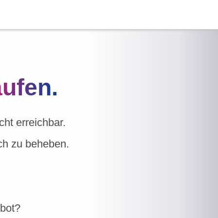
aufen.
ht erreichbar.
ich zu beheben.
ebot?