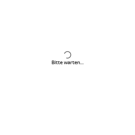
Europa League
Conference
Pre
League
Inhalte werden geladen
Bitte warten...
ATP Tour
US Open
WT
WRC
Golf Majors
LIV