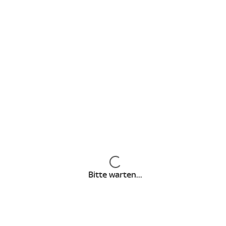
NBA
WNBA
NHL
TGL
Inhalte werden geladen
Bitte warten...
Angebote & Pakete
Angebote