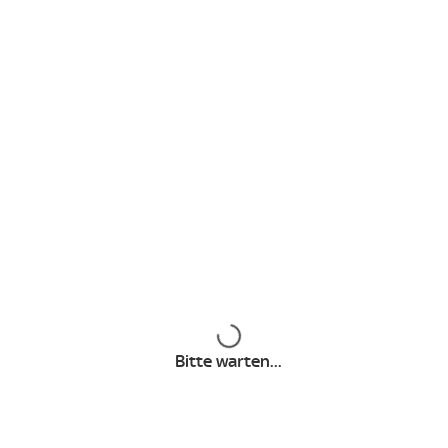
Angebote
Bundesliga Paket
Sport Paket
Entertainment Plus Paket
Cinema Paket
Freundschaftswerbung
Sky Store Infos
Inhalte werden geladen
Sky TV - Free-TV in HD
Bitte warten...
Sky Extra