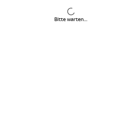
Entertainment Plus Paket
Inhalte werden geladen
Cinema Paket
Bitte warten...
Freundschaftswerbung
Sky Store Infos
Sky TV - Free-TV in HD
Sky Extra
Top Unterhaltung
Euphoria (Staffel 3)
Mission: Impossible – The Final Reckoning
The Rookie - Staffel 8